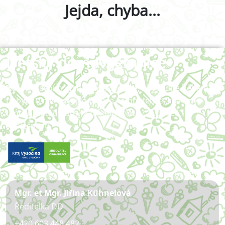
Jejda, chyba...
Dětský domov Jemnice
Naším hlavním výchovným cílem je, aby si dítě během
pobytu u nás osvojilo takové kompetence, které mu
umožní samostatný a plnohodnotný život ve
společnosti.
Mgr. et Mgr. Jiřina Kühnelová
Ředitelka DD
+420 603 448 482