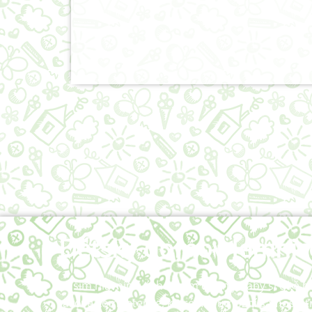
Dětský domov Jemnic
Naším hlavním výchovným cílem je, aby si dítě 
takové kompetence, které mu umožní samostatn