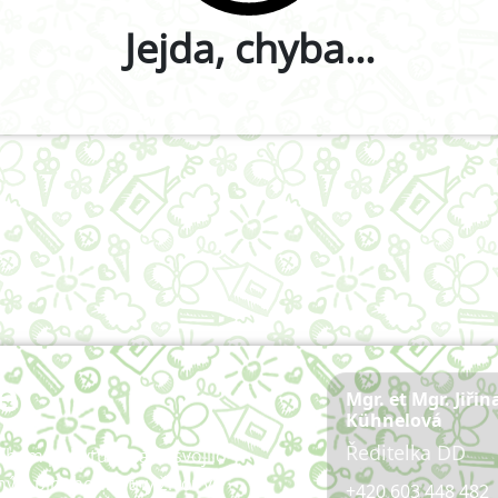
Jejda, chyba...
e
Mgr. et Mgr. Jiřin
Kühnelová
Ředitelka DD
během pobytu u nás osvojilo
ý a plnohodnotný život ve
+420 603 448 482