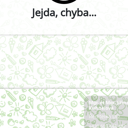
Jejda, chyba...
e
Mgr. et Mgr. Jiřin
Kühnelová
Ředitelka DD
během pobytu u nás osvojilo
ý a plnohodnotný život ve
+420 603 448 482