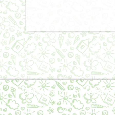
Dětský domov Jemnic
Naším hlavním výchovným cílem je, aby si dítě 
takové kompetence, které mu umožní samostatn